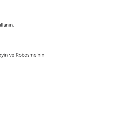
llanın.
leyin ve Robosme'nin