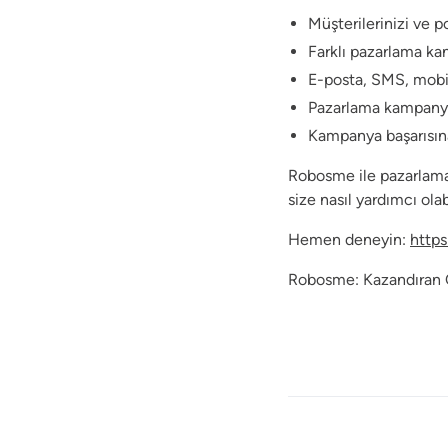
Müşterilerinizi ve p
Farklı pazarlama kan
E-posta, SMS, mobil p
Pazarlama kampanyal
Kampanya başarısına
Robosme ile pazarlamad
size nasıl yardımcı ola
Hemen deneyin:
http
Robosme: Kazandıran