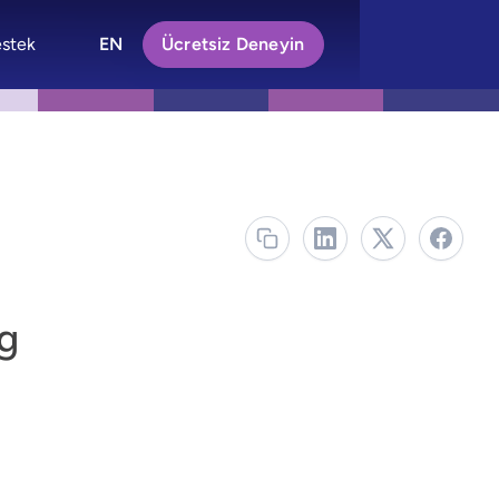
stek
EN
Ücretsiz Deneyin
g