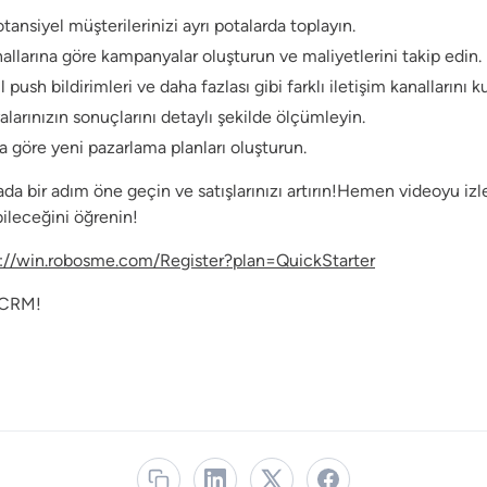
otansiyel müşterilerinizi ayrı potalarda toplayın.
allarına göre kampanyalar oluşturun ve maliyetlerini takip edin.
ush bildirimleri ve daha fazlası gibi farklı iletişim kanallarını ku
arınızın sonuçlarını detaylı şekilde ölçümleyin.
 göre yeni pazarlama planları oluşturun.
a bir adım öne geçin ve satışlarınızı artırın!Hemen videoyu iz
bileceğini öğrenin!
s://win.robosme.com/Register?plan=QuickStarter
 CRM!